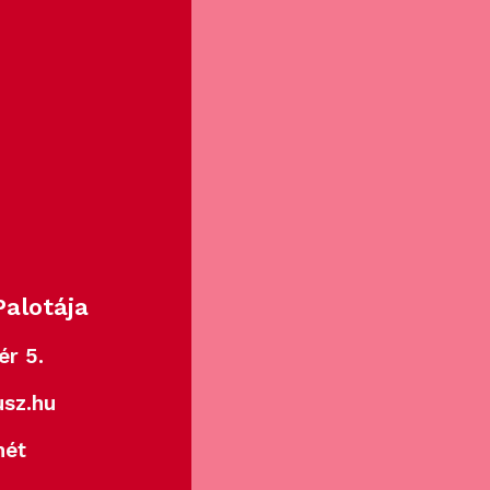
alotája
ér 5.
sz.hu
hét