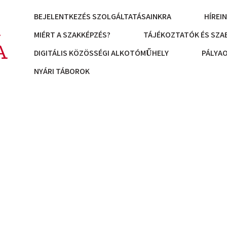
BEJELENTKEZÉS SZOLGÁLTATÁSAINKRA
HÍREI
K
MIÉRT A SZAKKÉPZÉS?
TÁJÉKOZTATÓK ÉS SZA
A
DIGITÁLIS KÖZÖSSÉGI ALKOTÓMŰHELY
PÁLYA
NYÁRI TÁBOROK