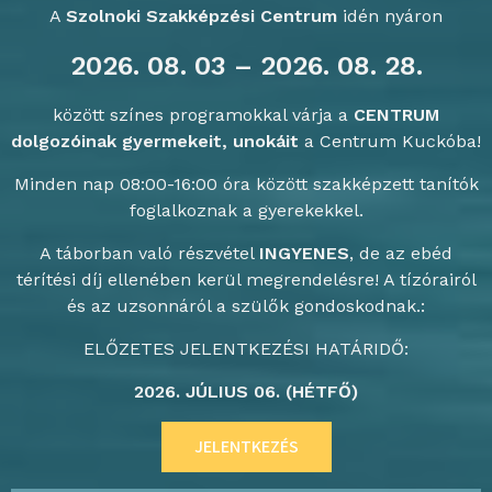
A
Szolnoki Szakképzési Centrum
idén nyáron
2026. 08. 03 – 2026. 08. 28.
között színes programokkal várja a
CENTRUM
dolgozóinak gyermekeit, unokáit
a Centrum Kuckóba!
Minden nap 08:00-16:00 óra között szakképzett tanítók
foglalkoznak a gyerekekkel.
A táborban való részvétel
INGYENES
, de az ebéd
térítési díj ellenében kerül megrendelésre! A tízórairól
és az uzsonnáról a szülők gondoskodnak.:
ELŐZETES JELENTKEZÉSI HATÁRIDŐ:
2026. JÚLIUS 06. (HÉTFŐ)
JELENTKEZÉS