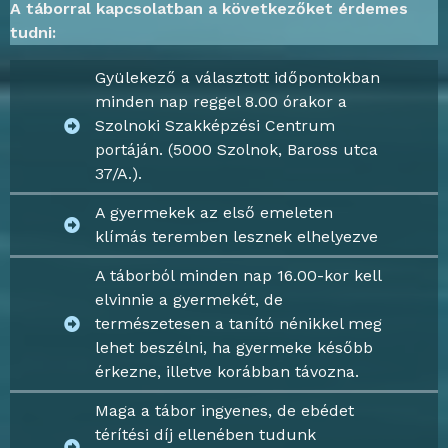
A táborral kapcsolatban a következőket érdemes
tudni:
Gyülekező a választott időpontokban
minden nap reggel 8.00 órakor a
Szolnoki Szakképzési Centrum
portáján. (5000 Szolnok, Baross utca
37/A.).
A gyermekek az első emeleten
klímás teremben lesznek elhelyezve
A táborból minden nap 16.00-kor kell
elvinnie a gyermekét, de
természetesen a tanító nénikkel meg
lehet beszélni, ha gyermeke később
érkezne, illetve korábban távozna.
Maga a tábor ingyenes, de ebédet
térítési díj ellenében tudunk