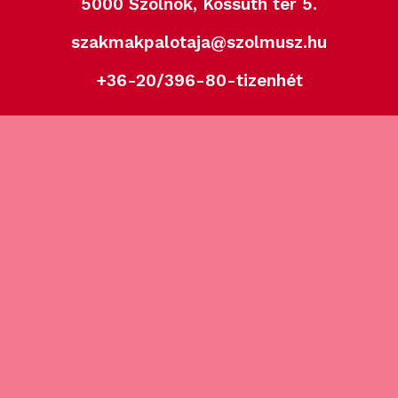
5000 Szolnok, Kossuth tér 5.
szakmakpalotaja@szolmusz.hu
+36-20/396-80-tizenhét