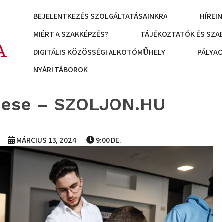
BEJELENTKEZÉS SZOLGÁLTATÁSAINKRA
HÍREI
K
MIÉRT A SZAKKÉPZÉS?
TÁJÉKOZTATÓK ÉS SZA
A
DIGITÁLIS KÖZÖSSÉGI ALKOTÓMŰHELY
PÁLYA
NYÁRI TÁBOROK
ese – SZOLJON.HU
MÁRCIUS 13, 2024
9:00 DE.