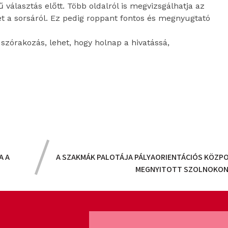
ű választás előtt. Több oldalról is megvizsgálhatja az
et a sorsáról. Ez pedig roppant fontos és megnyugtató
szórakozás, lehet, hogy holnap a hivatássá,
A A
A SZAKMÁK PALOTÁJA PÁLYAORIENTÁCIÓS KÖZPO
MEGNYITOTT SZOLNOKON 