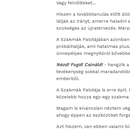
Vagy felnőtteket...
Hiszen a továbbtanulás előtt áll
látják az irányt, amerre haladni
szükséges az újratervezés. Márp
A Szakmák Palotájában azonban 
próbálhatják, ami hatalmas plusz
ünnepélyes megnyitóról bővebb
Nézd! Fogd! Csináld!
- hangzik a
tevékenység sokkal maradandóbb,
emberből.
A Szakmák Palotája is erre épít.
közelebb hozza egy-egy szakma 
Magam is kíváncsian néztem végi
ahogy éppen az eszközöket forgat
Azt hiszem, van ebben valami bi