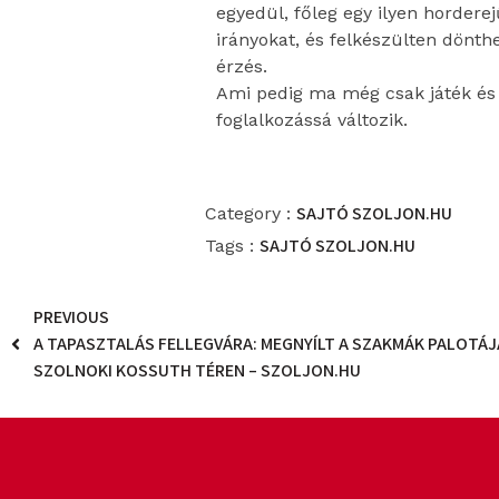
egyedül, főleg egy ilyen horderej
irányokat, és felkészülten dönth
érzés.
Ami pedig ma még csak játék és 
foglalkozássá változik.
SAJTÓ
SZOLJON.HU
Category :
SAJTÓ
SZOLJON.HU
Tags :
PREVIOUS
A TAPASZTALÁS FELLEGVÁRA: MEGNYÍLT A SZAKMÁK PALOTÁJ
SZOLNOKI KOSSUTH TÉREN – SZOLJON.HU