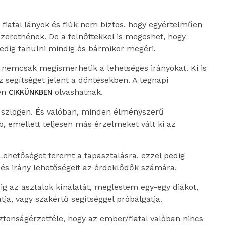
ó fiatal lányok és fiúk nem biztos, hogy egyértelműen
 szeretnének. De a felnőttekkel is megeshet, hogy
edig tanulni mindig és bármikor megéri.
nemcsak megismerhetik a lehetséges irányokat. Ki is
 segítséget jelent a döntésekben. A tegnapi
CIKKÜNKBEN
en
olvashatnak.
 szlogen. És valóban, minden élményszerű
 emellett teljesen más érzelmeket vált ki az
 Lehetőséget teremt a tapasztalásra, ezzel pedig
és irány lehetőségeit az érdeklődők számára.
g az asztalok kínálatát, meglestem egy-egy diákot,
ja, vagy szakértő segítséggel próbálgatja.
ztonságérzetféle, hogy az ember/fiatal valóban nincs