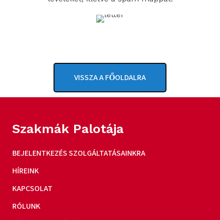
VISSZA A FŐOLDALRA
Szakmák Palotája
BEJELENTKEZÉS SZOLGÁLTATÁSAINKRA
HÍREINK
KAPCSOLAT
RÓLUNK