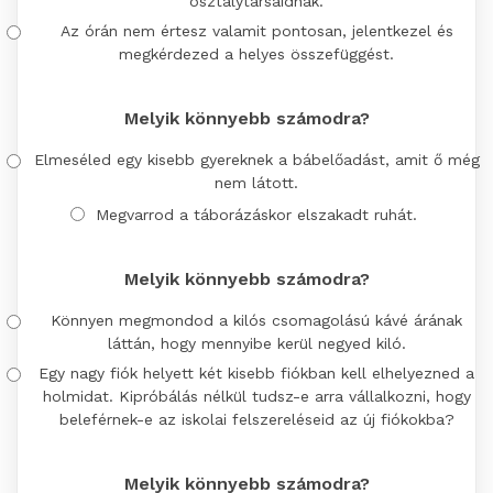
osztálytársaidnak.
Az órán nem értesz valamit pontosan, jelentkezel és
megkérdezed a helyes összefüggést.
Melyik könnyebb számodra?
Elmeséled egy kisebb gyereknek a bábelőadást, amit ő még
nem látott.
Megvarrod a táborázáskor elszakadt ruhát.
Melyik könnyebb számodra?
Könnyen megmondod a kilós csomagolású kávé árának
láttán, hogy mennyibe kerül negyed kiló.
Egy nagy fiók helyett két kisebb fiókban kell elhelyezned a
holmidat. Kipróbálás nélkül tudsz-e arra vállalkozni, hogy
beleférnek-e az iskolai felszereléseid az új fiókokba?
Melyik könnyebb számodra?