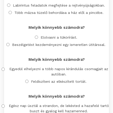
Labirintus feladatok megfejtése a rejtvényújságokban.
Több mázsa tüzelő behordása a ház elől a pincébe.
Melyik könnyebb számodra?
Elolvasni a tükörírást.
Beszélgetést kezdeményezni egy ismeretlen útitárssal.
Melyik könnyebb számodra?
Egyedül elhelyezni a több napos kirándulás csomagjait az
autóban.
Feldíszíteni az elkészített tortát.
Melyik könnyebb számodra?
Egész nap úsztál a strandon, de lekésted a hazafelé tartó
buszt és gyalog kell hazamenned.