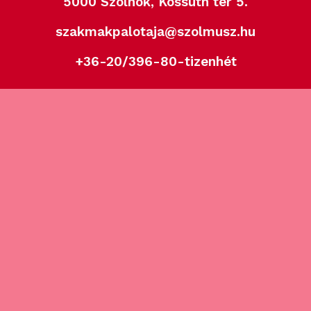
5000 Szolnok, Kossuth tér 5.
szakmakpalotaja@szolmusz.hu
+36-20/396-80-tizenhét