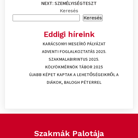
NEXT:
SZEMÉLYISÉGTESZT
Bejegyzés
Keresés
navigáció
Keresés
Eddigi híreink
KARÁCSONYI MESEÍRÓ PÁLYÁZAT
ADVENTI FOGLALKOZTATÁS 2025.
SZAKMALABIRINTUS 2025.
KÖLYÖKMÉRNÖK TÁBOR 2025
ÚJABB KÉPET KAPTAK A LEHETŐSÉGEIKRŐL A
DIÁKOK, BALOGH PÉTERREL
Szakmák Palotája