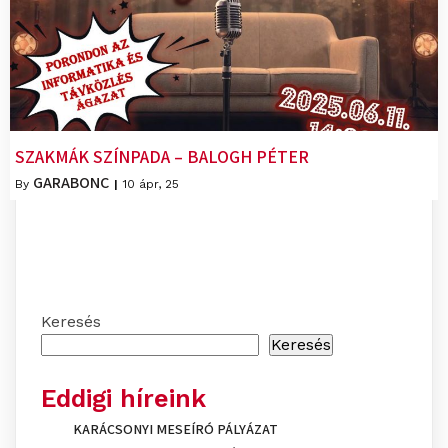
SZAKMÁK SZÍNPADA – BALOGH PÉTER
GARABONC
By
|
10
ápr, 25
Keresés
Keresés
Eddigi híreink
KARÁCSONYI MESEÍRÓ PÁLYÁZAT