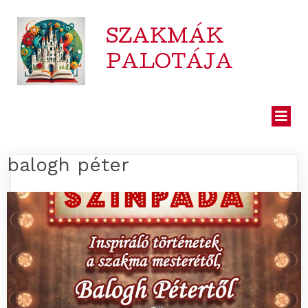
SZAKMÁK
PALOTÁJA
balogh péter