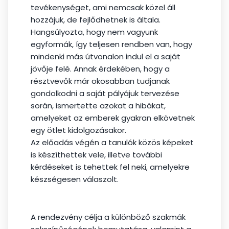
tevékenységet, ami nemcsak közel áll
hozzájuk, de fejlődhetnek is általa.
Hangsúlyozta, hogy nem vagyunk
egyformák, így teljesen rendben van, hogy
mindenki más útvonalon indul el a saját
jövője felé. Annak érdekében, hogy a
résztvevők már okosabban tudjanak
gondolkodni a saját pályájuk tervezése
során, ismertette azokat a hibákat,
amelyeket az emberek gyakran elkövetnek
egy ötlet kidolgozásakor.
Az előadás végén a tanulók közös képeket
is készíthettek vele, illetve további
kérdéseket is tehettek fel neki, amelyekre
készségesen válaszolt.
A rendezvény célja a különböző szakmák