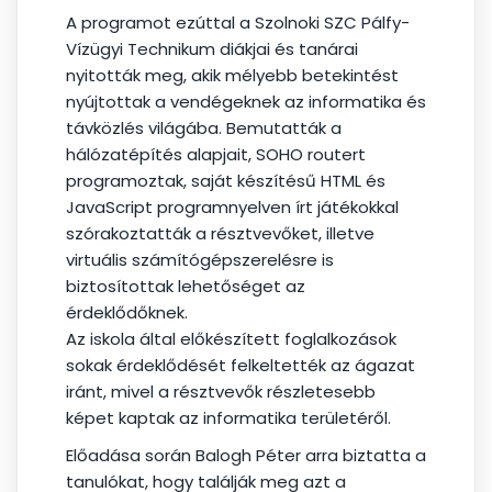
A programot ezúttal a Szolnoki SZC Pálfy-
Vízügyi Technikum diákjai és tanárai
nyitották meg, akik mélyebb betekintést
nyújtottak a vendégeknek az informatika és
távközlés világába. Bemutatták a
hálózatépítés alapjait, SOHO routert
programoztak, saját készítésű HTML és
JavaScript programnyelven írt játékokkal
szórakoztatták a résztvevőket, illetve
virtuális számítógépszerelésre is
biztosítottak lehetőséget az
érdeklődőknek.
Az iskola által előkészített foglalkozások
sokak érdeklődését felkeltették az ágazat
iránt, mivel a résztvevők részletesebb
képet kaptak az informatika területéről.
Előadása során Balogh Péter arra biztatta a
tanulókat, hogy találják meg azt a