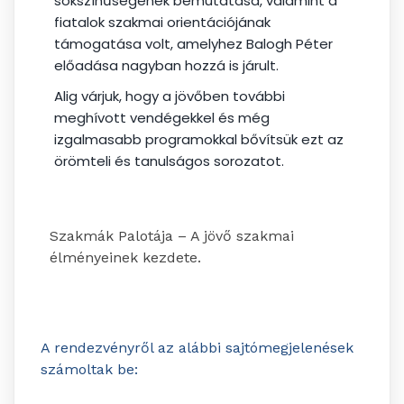
sokszínűségének bemutatása, valamint a
fiatalok szakmai orientációjának
támogatása volt, amelyhez Balogh Péter
előadása nagyban hozzá is járult.
Alig várjuk, hogy a jövőben további
meghívott vendégekkel és még
izgalmasabb programokkal bővítsük ezt az
örömteli és tanulságos sorozatot.
Szakmák Palotája – A jövő szakmai
élményeinek kezdete.
A rendezvényről az alábbi sajtómegjelenések
számoltak be: