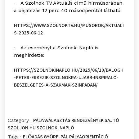
A Szolnok TV Aktuális című hírműsorában
·
a bejátszás 12 perc 40 másodperctől látható:
HTTPS://WWW.SZOLNOKTV.HU/MUSOROK/AKTUALI
S-2025-06-12
Az eseményt a Szolnoki Napló is
·
meghirdette:
HTTPS://SZOLNOKINAPLO.HU/2025/06/10/BALOGH
-PETER-ERKEZIK-SZOLNOKRA-UJABB-INSPIRALO-
BESZELGETES-A-SZAKMAK-SZINPADAN/
PÁLYAVÁLASZTÁS
RENDEZVÉNYEK
SAJTÓ
Category :
SZOLJON.HU
SZOLNOKI NAPLÓ
ELŐADÁS
GYŐRFI PÁL
PÁLYAORIENTÁCIÓ
Tags :