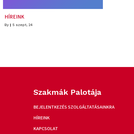
HÍREINK
By
|
5
szept, 24
Szakmák Palotája
BEJELENTKEZÉS SZOLGÁLTATÁSAINKRA
HÍREINK
KAPCSOLAT