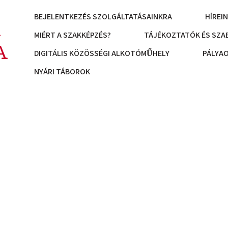
BEJELENTKEZÉS SZOLGÁLTATÁSAINKRA
HÍREI
K
MIÉRT A SZAKKÉPZÉS?
TÁJÉKOZTATÓK ÉS SZA
A
DIGITÁLIS KÖZÖSSÉGI ALKOTÓMŰHELY
PÁLYA
NYÁRI TÁBOROK