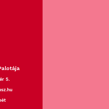
alotája
ér 5.
sz.hu
hét