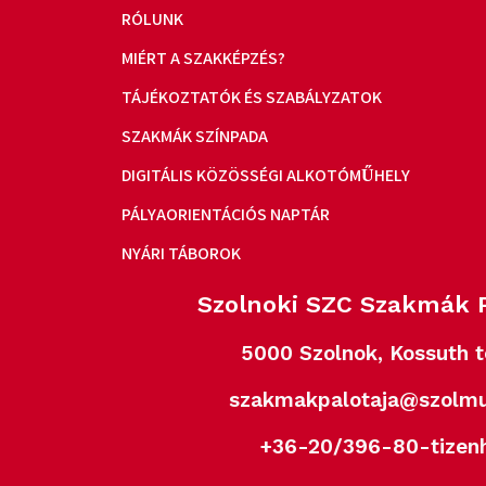
RÓLUNK
MIÉRT A SZAKKÉPZÉS?
TÁJÉKOZTATÓK ÉS SZABÁLYZATOK
SZAKMÁK SZÍNPADA
DIGITÁLIS KÖZÖSSÉGI ALKOTÓMŰHELY
PÁLYAORIENTÁCIÓS NAPTÁR
NYÁRI TÁBOROK
Szolnoki SZC Szakmák P
5000 Szolnok, Kossuth t
szakmakpalotaja@szolmu
+36-20/396-80-tizen