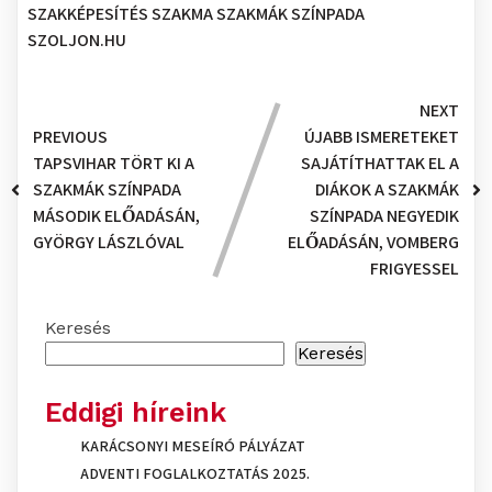
SZAKKÉPESÍTÉS
SZAKMA
SZAKMÁK SZÍNPADA
SZOLJON.HU
NEXT
PREVIOUS
ÚJABB ISMERETEKET
TAPSVIHAR TÖRT KI A
SAJÁTÍTHATTAK EL A
SZAKMÁK SZÍNPADA
DIÁKOK A SZAKMÁK
MÁSODIK ELŐADÁSÁN,
SZÍNPADA NEGYEDIK
GYÖRGY LÁSZLÓVAL
ELŐADÁSÁN, VOMBERG
FRIGYESSEL
Keresés
Keresés
Eddigi híreink
KARÁCSONYI MESEÍRÓ PÁLYÁZAT
ADVENTI FOGLALKOZTATÁS 2025.