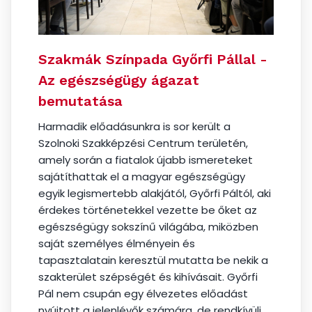
Szakmák Színpada Győrfi Pállal -
Az egészségügy ágazat
bemutatása
Harmadik előadásunkra is sor került a
Szolnoki Szakképzési Centrum területén,
amely során a fiatalok újabb ismereteket
sajátíthattak el a magyar egészségügy
egyik legismertebb alakjától, Győrfi Páltól, aki
érdekes történetekkel vezette be őket az
egészségügy sokszínű világába, miközben
saját személyes élményein és
tapasztalatain keresztül mutatta be nekik a
szakterület szépségét és kihívásait. Győrfi
Pál nem csupán egy élvezetes előadást
nyújtott a jelenlévők számára, de rendkívüli