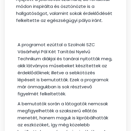
módon inspirálta és ösztönözte is a
hallgatóságot, valamint sokak érdeklődését
felkeltette az egészségügyi pálya iránt.
A programot ezúttal a Szolnoki SZC
Vásárhelyi Pál Két Tanítási Nyelvű
Technikum diákjai és tanárai nyitották meg,
akik látványos műsebeket készítettek az
érdeklődőknek; illetve a sebkötözés
lépéseit is bemutatták. Ezek a programok
már önmagukban is sok résztvevő
figyelmét felkeltették.
A bemutatók során a látogatók nemcsak
megfigyelhették a szakszerű ellátás
menetét, hanem maguk is kipróbálhatták
az eszközöket, így még közelebb