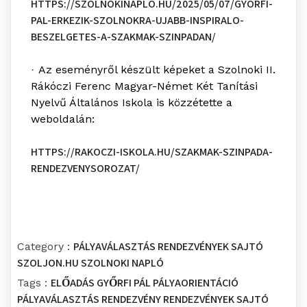
HTTPS://SZOLNOKINAPLO.HU/2025/05/07/GYORFI-
PAL-ERKEZIK-SZOLNOKRA-UJABB-INSPIRALO-
BESZELGETES-A-SZAKMAK-SZINPADAN/
Az eseményről készült képeket a Szolnoki II.
·
Rákóczi Ferenc Magyar-Német Két Tanítási
Nyelvű Általános Iskola is közzétette a
weboldalán:
HTTPS://RAKOCZI-ISKOLA.HU/SZAKMAK-SZINPADA-
RENDEZVENYSOROZAT/
PÁLYAVÁLASZTÁS
RENDEZVÉNYEK
SAJTÓ
Category :
SZOLJON.HU
SZOLNOKI NAPLÓ
ELŐADÁS
GYŐRFI PÁL
PÁLYAORIENTÁCIÓ
Tags :
PÁLYAVÁLASZTÁS
RENDEZVÉNY
RENDEZVÉNYEK
SAJTÓ