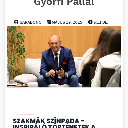
Győrfi Pállal
GARABONC
MÁJUS 19, 2025
6:11 DE.
SZAKMÁK SZÍNPADA -
INSPIRÁLÓ TÖRTÉNETEK A