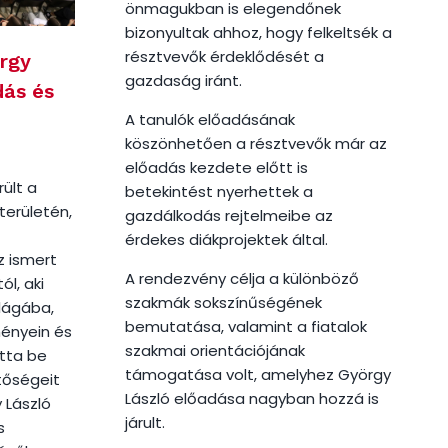
önmagukban is elegendőnek
bizonyultak ahhoz, hogy felkeltsék a
résztvevők érdeklődését a
rgy
gazdaság iránt.
dás és
A tanulók előadásának
köszönhetően a résztvevők már az
előadás kezdete előtt is
rült a
betekintést nyerhettek a
területén,
gazdálkodás rejtelmeibe az
érdekes diákprojektek által.
z ismert
A rendezvény célja a különböző
l, aki
szakmák sokszínűségének
lágába,
bemutatása, valamint a fiatalok
ényein és
szakmai orientációjának
tta be
támogatása volt, amelyhez György
tőségeit
László előadása nagyban hozzá is
 László
járult.
s