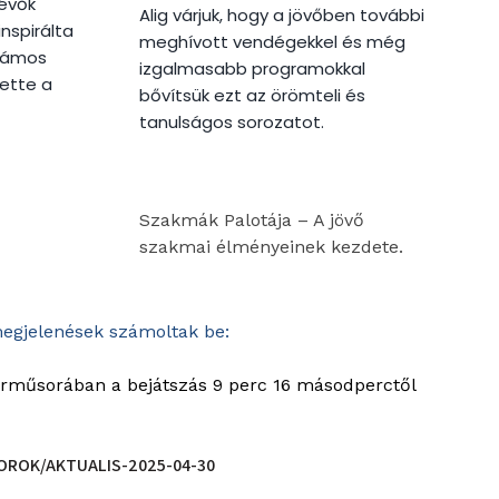
lévők
Alig várjuk, hogy a jövőben további
nspirálta
meghívott vendégekkel és még
számos
izgalmasabb programokkal
tette a
bővítsük ezt az örömteli és
tanulságos sorozatot.
Szakmák Palotája – A jövő
szakmai élményeinek kezdete.
megjelenések számoltak be:
írműsorában a bejátszás 9 perc 16 másodperctől
ROK/AKTUALIS-2025-04-30