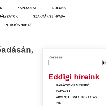
NK
KAPCSOLAT
RÓLUNK
BÁLYZATOK
SZAKMÁK SZÍNPADA
ORIENTÁCIÓS NAPTÁR
őadásán,
Keresés
K
Eddigi híreink
KARÁCSONYI MESEÍRÓ
PÁLYÁZAT
ADVENTI FOGLALKOZTATÁS
2025.