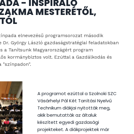
ADA - INSPIRÁLÓ
SZAKMA MESTERÉTŐL,
TÓL
Színpada elnevezésű programsorozat második
 Dr. György László gazdaságstratégiai feladatokban
s a Tanítsunk Magyarországért program
elős kormánybiztos volt. Ezúttal a Gazdálkodás és
 "színpadon".
A programot ezúttal a Szolnoki SZC
Vásárhelyi Pál Két Tanítási Nyelvű
Technikum diákjai nyitották meg,
akik bemutatták az általuk
készített egyedi gazdasági
projekteket. A diákprojektek már