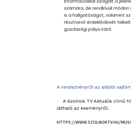
információkkal szolgált a jelen
számára, de rendkívüli módon i
is a hallgatóságot, valamint 
résztvevő érdeklődését felkel
gazdasági pálya iránt.
A rendezvényről az alábbi sajtó
A Szolnok TV Aktuális című h
·
látható az eseményről:
HTTPS://WWW.SZOLNOKTV.HU/MUSO