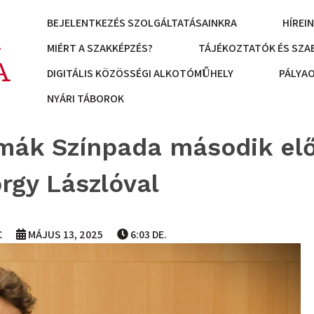
BEJELENTKEZÉS SZOLGÁLTATÁSAINKRA
HÍREI
K
MIÉRT A SZAKKÉPZÉS?
TÁJÉKOZTATÓK ÉS SZA
A
DIGITÁLIS KÖZÖSSÉGI ALKOTÓMŰHELY
PÁLYA
NYÁRI TÁBOROK
akmák Színpada második el
rgy Lászlóval
C
MÁJUS 13, 2025
6:03 DE.