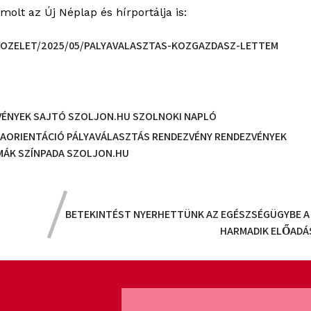
olt az Új Néplap és hírportálja is:
KOZELET/2025/05/PALYAVALASZTAS-KOZGAZDASZ-LETTEM
VÉNYEK
SAJTÓ
SZOLJON.HU
SZOLNOKI NAPLÓ
YAORIENTÁCIÓ
PÁLYAVÁLASZTÁS
RENDEZVÉNY
RENDEZVÉNYEK
MÁK SZÍNPADA
SZOLJON.HU
BETEKINTÉST NYERHETTÜNK AZ EGÉSZSÉGÜGYBE A
HARMADIK ELŐADÁS