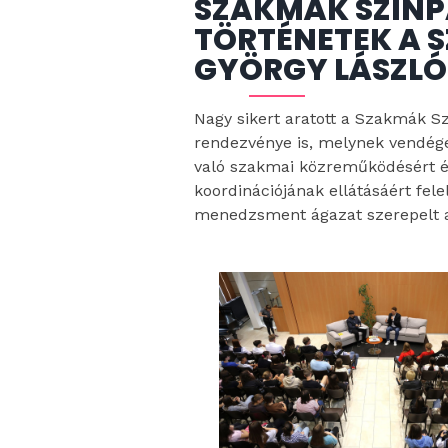
SZAKMÁK SZÍNP
TÖRTÉNETEK A 
GYÖRGY LÁSZLÓ
Nagy sikert aratott a Szakmák 
rendezvénye is, melynek vendége
való szakmai közreműködésért é
koordinációjának ellátásáért fel
menedzsment ágazat szerepelt a