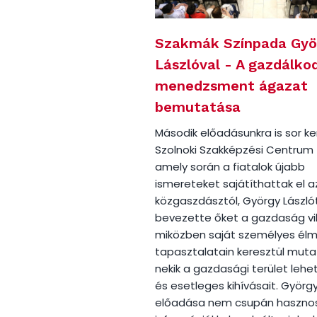
Szakmák Színpada Gyö
Lászlóval - A gazdálko
menedzsment ágazat
bemutatása
Második előadásunkra is sor ke
Szolnoki Szakképzési Centrum 
amely során a fiatalok újabb
ismereteket sajátíthattak el a
közgaszdásztól, György Lászlótó
bevezette őket a gazdaság vi
miközben saját személyes élm
tapasztalatain keresztül muta
nekik a gazdasági terület lehe
és esetleges kihívásait. György
előadása nem csupán haszno