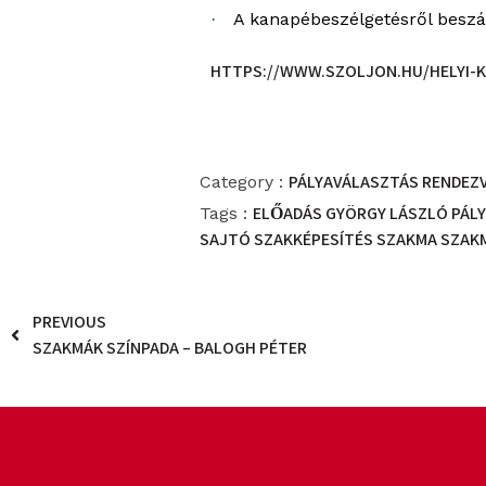
A kanapébeszélgetésről beszám
·
HTTPS://WWW.SZOLJON.HU/HELYI-
PÁLYAVÁLASZTÁS
RENDEZ
Category :
ELŐADÁS
GYÖRGY LÁSZLÓ
PÁL
Tags :
SAJTÓ
SZAKKÉPESÍTÉS
SZAKMA
SZAK
PREVIOUS
SZAKMÁK SZÍNPADA – BALOGH PÉTER