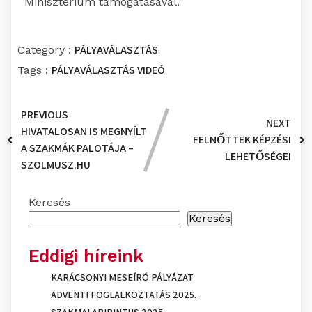
Minisztérium támogatásával.
PÁLYAVÁLASZTÁS
Category :
PÁLYAVÁLASZTÁS
VIDEÓ
Tags :
PREVIOUS
NEXT
HIVATALOSAN IS MEGNYÍLT
FELNŐTTEK KÉPZÉSI
A SZAKMÁK PALOTÁJA –
LEHETŐSÉGEI
SZOLMUSZ.HU
Keresés
Keresés
Eddigi híreink
KARÁCSONYI MESEÍRÓ PÁLYÁZAT
ADVENTI FOGLALKOZTATÁS 2025.
SZAKMALABIRINTUS 2025.