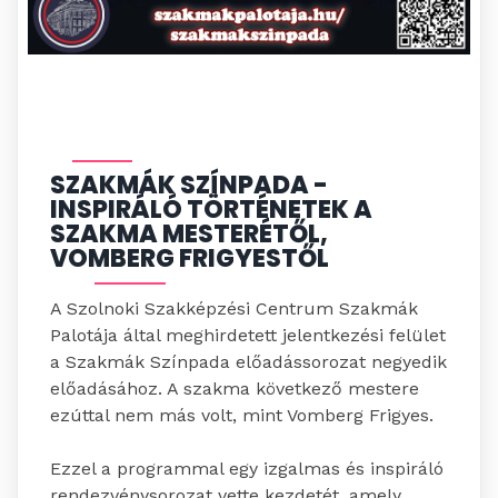
SZAKMÁK SZÍNPADA -
INSPIRÁLÓ TÖRTÉNETEK A
SZAKMA MESTERÉTŐL,
VOMBERG FRIGYESTŐL
A Szolnoki Szakképzési Centrum Szakmák
Palotája által meghirdetett jelentkezési felület
a Szakmák Színpada előadássorozat negyedik
előadásához. A szakma következő mestere
ezúttal nem más volt, mint Vomberg Frigyes.
Ezzel a programmal egy izgalmas és inspiráló
rendezvénysorozat vette kezdetét, amely