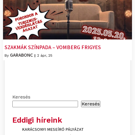
SZAKMÁK SZÍNPADA – VOMBERG FRIGYES
GARABONC
By
|
2
ápr, 25
Keresés
Keresés
Eddigi híreink
KARÁCSONYI MESEÍRÓ PÁLYÁZAT