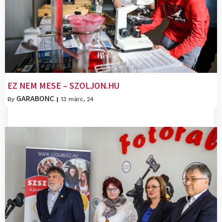
EZ NEM MESE – SZOLJON.HU
GARABONC
By
|
13
márc, 24