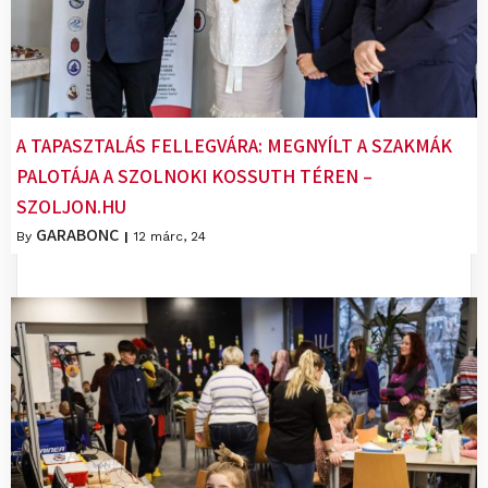
A TAPASZTALÁS FELLEGVÁRA: MEGNYÍLT A SZAKMÁK
PALOTÁJA A SZOLNOKI KOSSUTH TÉREN –
SZOLJON.HU
GARABONC
By
|
12
márc, 24