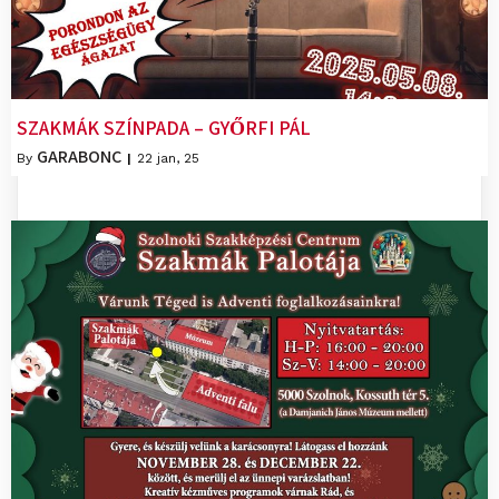
SZAKMÁK SZÍNPADA – GYŐRFI PÁL
GARABONC
By
|
22
jan, 25