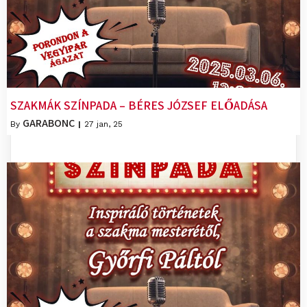
SZAKMÁK SZÍNPADA – BÉRES JÓZSEF ELŐADÁSA
GARABONC
By
|
27
jan, 25