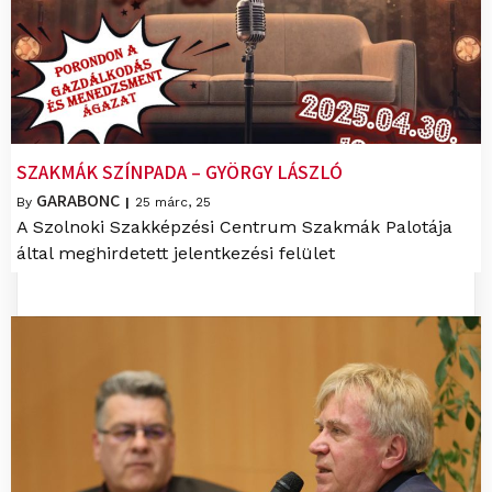
SZAKMÁK SZÍNPADA – GYÖRGY LÁSZLÓ
GARABONC
By
|
25
márc, 25
A Szolnoki Szakképzési Centrum Szakmák Palotája
által meghirdetett jelentkezési felület