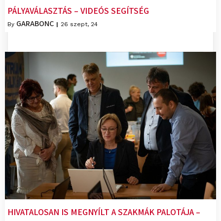
PÁLYAVÁLASZTÁS – VIDEÓS SEGÍTSÉG
GARABONC
By
|
26
szept, 24
HIVATALOSAN IS MEGNYÍLT A SZAKMÁK PALOTÁJA –