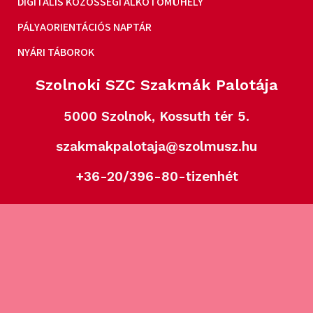
DIGITÁLIS KÖZÖSSÉGI ALKOTÓMŰHELY
PÁLYAORIENTÁCIÓS NAPTÁR
NYÁRI TÁBOROK
Szolnoki SZC Szakmák Palotája
5000 Szolnok, Kossuth tér 5.
szakmakpalotaja@szolmusz.hu
+36-20/396-80-tizenhét