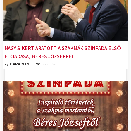
NAGY SIKERT ARATOTT A SZAKMÁK SZÍNPADA ELSŐ
ELŐADÁSA, BÉRES JÓZSEFFEL.
GARABONC
By
|
20
márc, 25